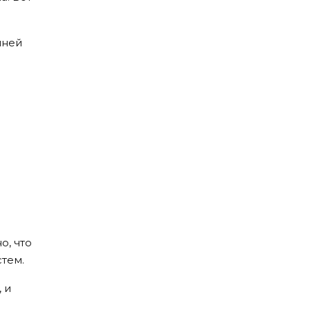
нней
о, что
тем.
 и