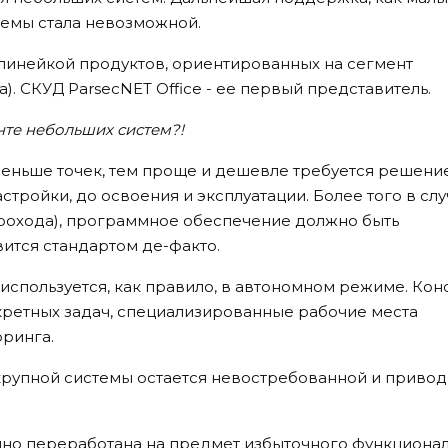
темы стала невозможной.
 линейкой продуктов, ориентированных на сегмент
). СКУД ParsecNET Office - ее первый представитель.
нте небольших систем?!
меньше точек, тем проще и дешевле требуется решение
стройки, до освоения и эксплуатации. Более того в сл
прохода), программное обеспечение должно быть
вится стандартом де-факто.
используется, как правило, в автономном режиме. Кон
кретных задач, специализированные рабочие места
оринга.
крупной системы остается невостребованной и привод
нно переработана на предмет избыточного функционал