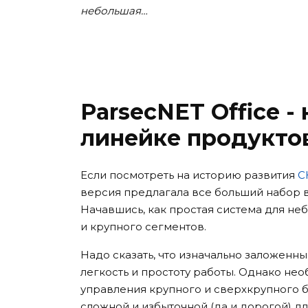
небольшая…
ParsecNET Office -
линейке продукто
Если посмотреть на историю развития
С
версия предлагала все больший набор
Начавшись, как простая система для не
и крупного сегментов.
Надо сказать, что изначально заложенн
легкость и простоту работы. Однако не
управления крупного и сверхкрупного би
сложной и избыточной (да и дорогой) д