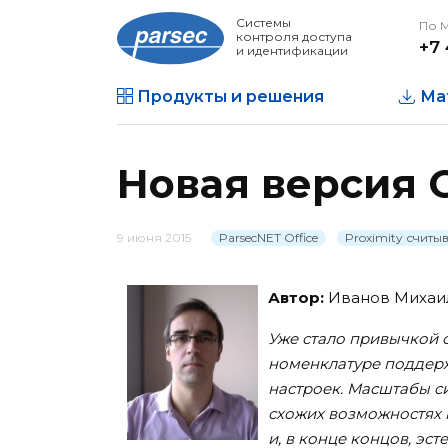
Системы
По 
контроля доступа
+7 
и идентификации
Продукты и решения
Ма
Новая версия С
9 июня 2015
ParsecNET Office
Proximity считы
Автор:
Иванов Михаил
Уже стало привычкой с
номенклатуре поддерж
настроек. Масштабы си
схожих возможностях 
и, в конце концов, эс