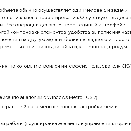
бъекта обычно осуществляет один человек, и задачи
ез специального проектирования. Отсутствуют выделе
ны. Все операции делаются через единый интерфейс
ругой компоновки элементов, удобства выполнения час
ючения на другую задачу, более наглядного и просто
ременных принципов дизайна и, конечно же, продума
ия, по которым строился интерфейс пользователя СК
са (по аналогии с Windows Metro, IOS 7)
кране: в 2 раза меньше кнопок настройки, чем в
й работы (группировка элементов управления, горяч