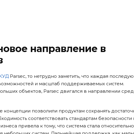
 новое направление в
в
КУД
Parsec, то нетрудно заметить, что каждая последу
 возможностей и масштаб поддерживаемых систем.
больших объектов, Parsec двигался в направлении сре
ые концепции позволили продуктам сохранять достато
обходимость соответствовать стандартам безопасности 
знеса привела к тому, что система стала относительно
ля небольших систем. Дальнейшая поддержка, как малых