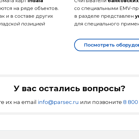
рмата карт
Indala
Считыватели
банковских
ются на ряде объектов.
со специальными EMV-пр
так и в составе других
в разделе представлен
у
кладской позицией
для специального приме
Посмотреть оборудо
У вас остались вопросы?
е их на email
info@parsec.ru
или позвоните
8 800