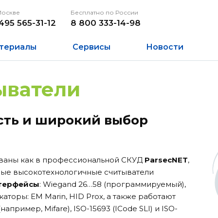
Москве
Бесплатно по России
495 565-31-12
8 800 333-14-98
териалы
Сервисы
Новости
ыватели
сть и широкий выбор
зованы как в профессиональной СКУД
ParsecNET
,
ные высокотехнологичные считыватели
терфейсы
: Wiegand 26…58 (программируемый),
аторы: EM Marin, HID Prox, а также работают
апример, Mifare), ISO-15693 (IСode SLI) и ISO-