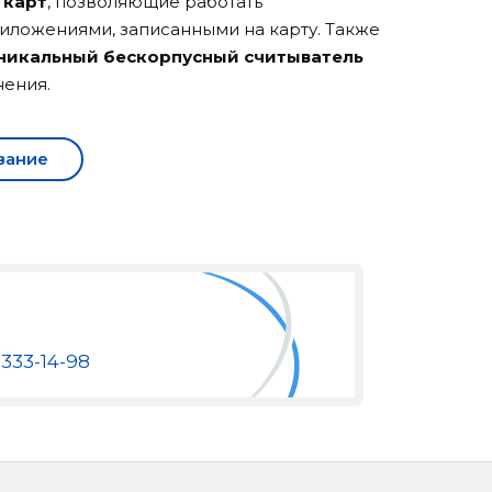
 карт
, позволяющие работать
иложениями, записанными на карту. Также
никальный бескорпусный считыватель
нения.
вание
 333-14-98