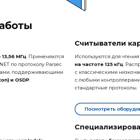
работы
Считыватели кар
 13,56 МГц
. Применяются
Используются для чтения 
NET по протоколу Parsec
на частоте 125 кГц
. Расп
лерами, поддерживающими
с классическими низкоч
ton)
и OSDP
.
с любыми контроллерам
стандартные протоколы.
Посмотреть оборудо
Специализиров