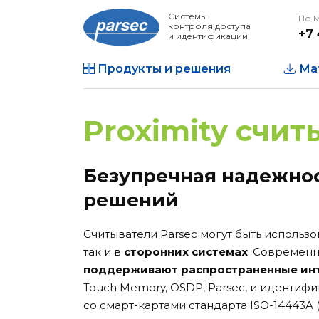
Системы
По 
контроля доступа
+7 
и идентификации
Продукты и решения
Ма
Proximity счит
Безупречная надежно
решений
Считыватели Parsec могут быть исполь
так и в
сторонних системах
. Современ
поддерживают распространенные ин
Touch Memory, OSDP, Parsec, и идентифик
со смарт-картами стандарта ISO-14443A (н