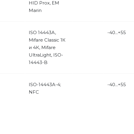
HID Prox, EM
Marin
ISO 14443A,
-40...+55
Mifare Classic 1К
и 4К, Mifare
UltraLight, ISO-
14443-B
ISO-14443A-4;
-40...+55
NFC