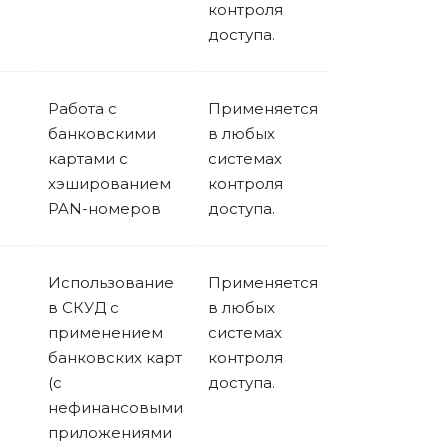
контроля
доступа.
Работа с
Применяется
банковскими
в любых
картами с
системах
хэшированием
контроля
PAN-номеров
доступа.
Использование
Применяется
в СКУД с
в любых
применением
системах
банковских карт
контроля
(с
доступа.
нефинансовыми
приложениями