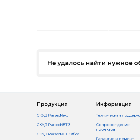
Не удалось найти нужное 
Продукция
Информация
СКУД ParsecNext
Техническая поддерж
СКУД ParsecNET 3
Сопровождение
проектов
СКУД ParsecNET Office
Гарантия и ремонт