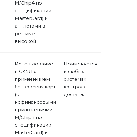
M/Chip4 по
спецификации
MasterCard) и
апплетами в
режиме
высокой
Использование
Применяется
в СКУД с
в любых
применением
системах
банковских карт
контроля
(с
доступа.
нефинансовыми
приложениями
M/Chip4 по
спецификации
MasterCard) и