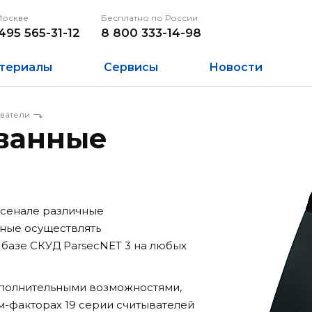
Москве
Бесплатно по России
495 565-31-12
8 800 333-14-98
териалы
Сервисы
Новости
ыватели
ванные
рсенале различные
ные осуществлять
базе СКУД ParsecNET 3 на любых
дополнительными возможностями,
-факторах 19 серии считывателей