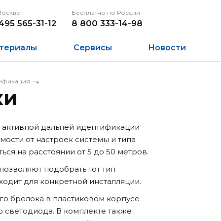
Москве
Бесплатно по России
495 565-31-12
8 800 333-14-98
териалы
Сервисы
Новости
тификация
ки
 активной дальней идентификации
имости от настроек системы и типа
ься на расстоянии от 5 до 50 метров.
позволяют подобрать тот тип
одит для конкретной инсталляции.
го брелока в пластиковом корпусе
о светодиода. В комплекте также