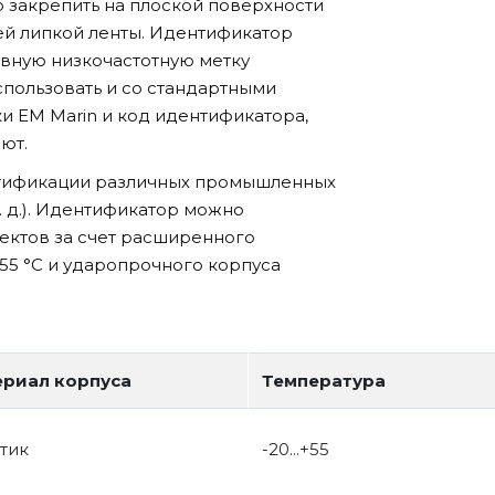
 закрепить на плоской поверхности
й липкой ленты. Идентификатор
вную низкочастотную метку
спользовать и со стандартными
ки ЕМ Marin и код идентификатора,
ют.
нтификации различных промышленных
. д.). Идентификатор можно
ектов за счет расширенного
+55 °С и ударопрочного корпуса
риал корпуса
Температура
тик
-20...+55