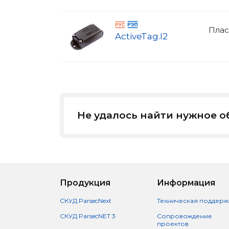
Плас
ActiveTag.I2
Не удалось найти нужное 
Продукция
Информация
СКУД ParsecNext
Техническая поддерж
СКУД ParsecNET 3
Сопровождение
проектов