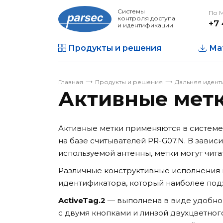
Системы
По 
контроля доступа
+7 
и идентификации
Продукты и решения
Ма
Главная
Продукты и решения
Дальняя иден
Активные мет
Активные метки применяются в системе
на базе считывателей PR-G07.N. В завис
используемой антенны, метки могут читат
Различные конструктивные исполнения 
идентификатора, который наиболее подх
ActiveTag.2
— выполнена в виде удобно
с двумя кнопками и линзой двухцветног