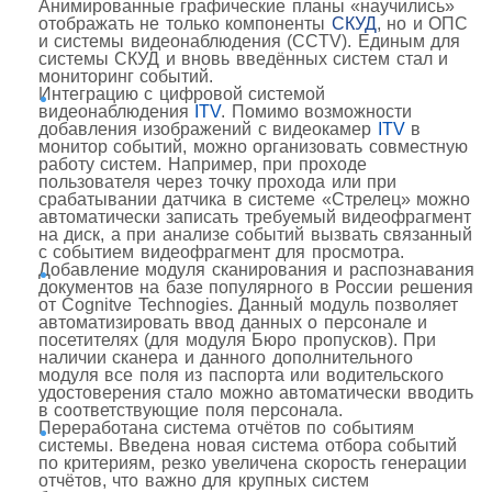
Анимированные графические планы «научились»
отображать не только компоненты
СКУД
, но и ОПС
и системы видеонаблюдения (CCTV). Единым для
системы СКУД и вновь введённых систем стал и
мониторинг событий.
Интеграцию с цифровой системой
видеонаблюдения
ITV
. Помимо возможности
добавления изображений с видеокамер
ITV
в
монитор событий, можно организовать совместную
работу систем. Например, при проходе
пользователя через точку прохода или при
срабатывании датчика в системе «Стрелец» можно
автоматически записать требуемый видеофрагмент
на диск, а при анализе событий вызвать связанный
с событием видеофрагмент для просмотра.
Добавление модуля сканирования и распознавания
документов на базе популярного в России решения
от Cognitve Technogies. Данный модуль позволяет
автоматизировать ввод данных о персонале и
посетителях (для модуля Бюро пропусков). При
наличии сканера и данного дополнительного
модуля все поля из паспорта или водительского
удостоверения стало можно автоматически вводить
в соответствующие поля персонала.
Переработана система отчётов по событиям
системы. Введена новая система отбора событий
по критериям, резко увеличена скорость генерации
отчётов, что важно для крупных систем