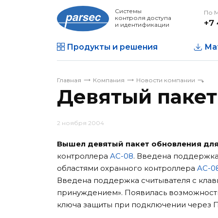
Системы
По 
контроля доступа
+7 
и идентификации
Продукты и решения
Ма
Главная
Компания
Новости компании
Девятый пакет
2 ноября 2004
Вышел девятый пакет обновления для
контроллера
AC-08
. Введена поддержк
областями охранного контроллера
AC-0
Введена поддержка считывателя с клав
принуждением». Появилась возможност
ключа защиты при подключении через П