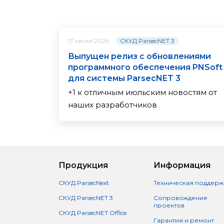
СКУД ParsecNET 3
17 июля 2026
Выпущен релиз с обновлениями
программного обеспечения PNSoft
для системы ParsecNET 3
+1 к отличным июльским новостям от
наших разработчиков
Продукция
Информация
СКУД ParsecNext
Техническая поддерж
СКУД ParsecNET 3
Сопровождение
проектов
СКУД ParsecNET Office
Гарантия и ремонт