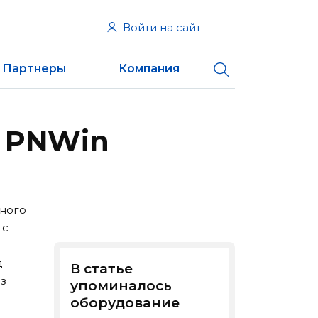
Войти на сайт
Партнеры
Компания
О PNWin
нного
 с
д
В статье
з
упоминалось
оборудование