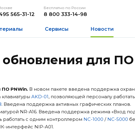
Москве
Бесплатно по России
495 565-31-12
8 800 333-14-98
териалы
Сервисы
Новости
 обновления для П
 ПО PNWin.
В новом пакете введена поддержка охра
а клавиатуры
AKD-01
, позволяющей персоналу работать
8
. Введена поддержка активных графических планов.
иатурой NR-A16. Введена поддержка режима «Вход по
ь работать с одним контроллером
NC-1000
/
NC-5000
бе
К-интерфейс NIP-A01.