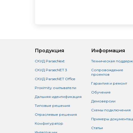
Продукция
Информация
СКУД ParsecNext
Техническая поддерж
СКУД ParsecNET 3
Сопровождение
проектов
СКУД ParsecNET Office
Гарантия и ремонт
Proximity считыватели
Обучение
Дальняя идентификация
Демоверсии
Типовые решения
Схемы подключения
Отраслевые решения
Примеры документац
Конфигуратор
Статьи
Интеграции