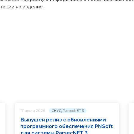
тации на изделие.
СКУД ParsecNET 3
17 июля 2026
Выпущен релиз с обновлениями
программного обеспечения PNSoft
для системы ParsecNET 3