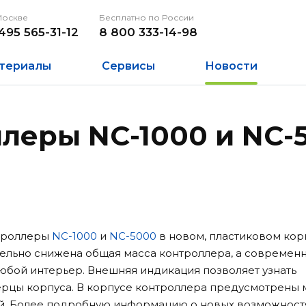
Москве
Бесплатно по России
495 565-31-12
8 800 333-14-98
териалы
Сервисы
Новости
леры NC-1000 и NC-
нтроллеры
NC-1000
и
NC-5000
в новом, пластиковом кор
тельно снижена общая масса контроллера, а современ
любой интерьер. Внешняя индикация позволяет узнать
ерцы корпуса. В корпусе контроллера предусмотрены 
ей. Более подробную информацию о новых возможност