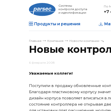
Системы
По 
контроля доступа
+7 
и идентификации
Продукты и решения
Ма
Главная
Компания
Новости компании
Новые контрол
6 февраля 2008
Уважаемые коллеги!
Поступили в продажу обновленные ко
Благодаря пластиковому корпусу значи
дизайн корпуса позволяет вписаться в 
состояние контроллера не открывая дв
для установки плат расширения, модул