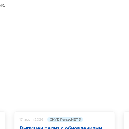
ых.
СКУД ParsecNET 3
17 июля 2026
Выпущен релиз с обновлениями