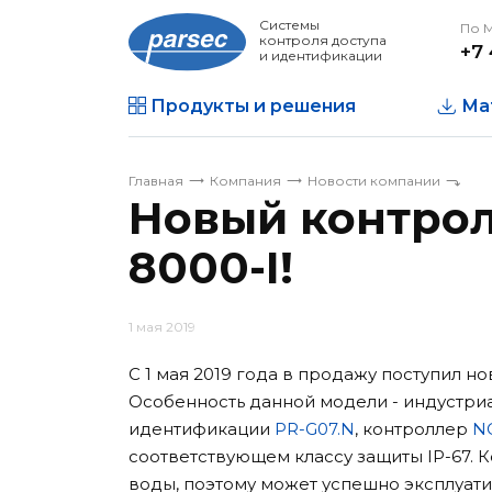
Системы
По 
контроля доступа
+7 
и идентификации
Продукты и решения
Ма
Главная
Компания
Новости компании
Новый контрол
8000-I!
1 мая 2019
С 1 мая 2019 года в продажу поступил 
Особенность данной модели - индустриа
идентификации
PR-G07.N
, контроллер
NC
соответствующем классу защиты IP-67. 
воды, поэтому может успешно эксплуат