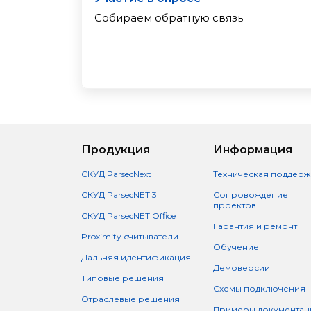
Собираем обратную связь
Продукция
Информация
СКУД ParsecNext
Техническая поддерж
СКУД ParsecNET 3
Сопровождение
проектов
СКУД ParsecNET Office
Гарантия и ремонт
Proximity считыватели
Обучение
Дальняя идентификация
Демоверсии
Типовые решения
Схемы подключения
Отраслевые решения
Примеры документац