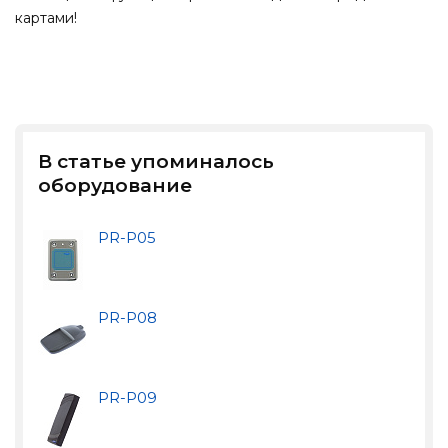
картами!
В статье упоминалось
оборудование
PR-P05
PR-P08
PR-P09