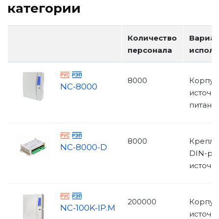
категории
Количество
Вариа
персонала
испол
8000
Корпус
NC-8000
источн
питани
8000
Крепле
NC-8000-D
DIN-рей
источн
200000
Корпус
NC-100K-IP.M
источн