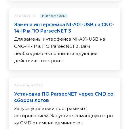
Интерфейсы
22 мая 2024
Замена интерфейса NI-A01-USB на CNC-
14-IP в ПО ParsecNET 3
Для замены интерфейса NI-A01-USB на
CNC-14-IP в ПО ParsecNET 3, Вам
необходимо выполнить следующие
действия: - настроит...
2 октября 2023
Установка ПО ParsecNET через CMD со
сбором логов
Запуск установки программы с
логированием: За­пус­ти­те ко­ман­дную стро­
ку CMD от име­ни ад­ми­нис­тр...