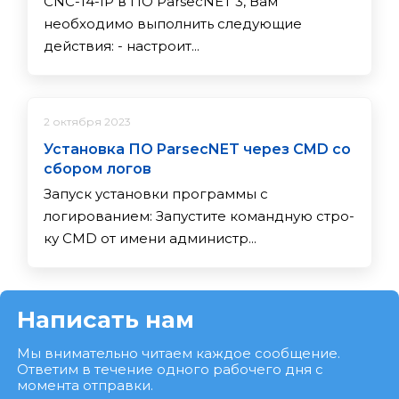
CNC-14-IP в ПО ParsecNET 3, Вам
необходимо выполнить следующие
действия: - настроит...
2 октября 2023
Установка ПО ParsecNET через CMD со
сбором логов
Запуск установки программы с
логированием: За­пус­ти­те ко­ман­дную стро­
ку CMD от име­ни ад­ми­нис­тр...
Написать нам
Мы внимательно читаем каждое сообщение.
Ответим в течение одного рабочего дня с
момента отправки.