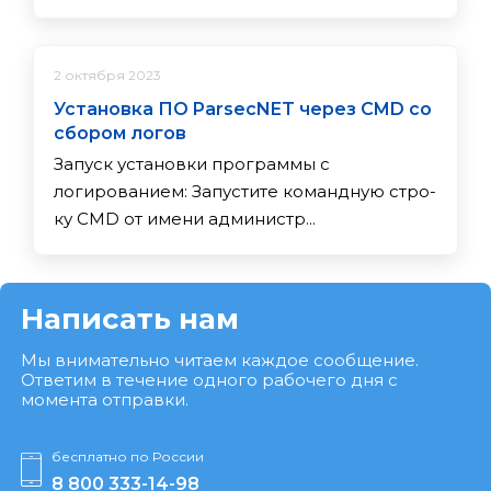
2 октября 2023
Установка ПО ParsecNET через CMD со
сбором логов
Запуск установки программы с
логированием: За­пус­ти­те ко­ман­дную стро­
ку CMD от име­ни ад­ми­нис­тр...
Написать нам
Мы внимательно читаем каждое сообщение.
Ответим в течение одного рабочего дня с
момента отправки.
бесплатно по России
8 800 333-14-98