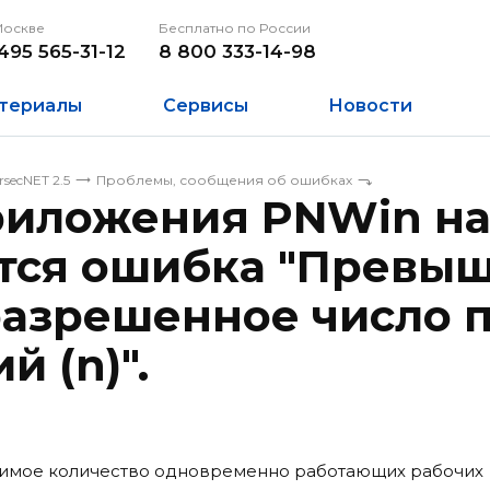
Москве
Бесплатно по России
495 565-31-12
8 800 333-14-98
териалы
Сервисы
Новости
rsecNET 2.5
Проблемы, сообщения об ошибках
риложения PNWin на
тся ошибка "Превы
разрешенное число 
й (n)".
тимое количество одновременно работающих рабочих