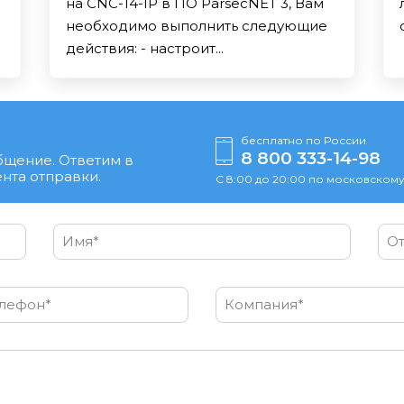
на CNC-14-IP в ПО ParsecNET 3, Вам
необходимо выполнить следующие
действия: - настроит...
бесплатно по России
8 800 333-14-98
бщение. Ответим в
нта отправки.
С 8:00 до 20:00 по московскому
Имя*
От
лефон*
Компания*