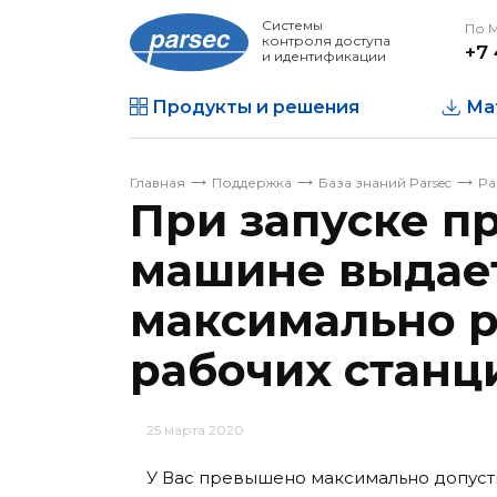
Системы
По 
контроля доступа
+7 
и идентификации
Продукты и решения
Ма
Главная
Поддержка
База знаний Parsec
Pa
При запуске п
машине выдае
максимально 
рабочих станци
25 марта 2020
У Вас превышено максимально допус