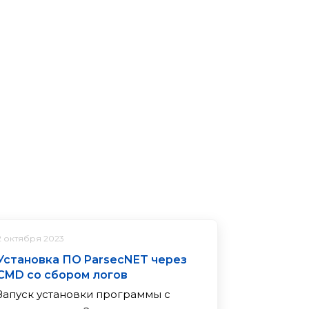
2 октября 2023
Установка ПО ParsecNET через
CMD со сбором логов
Запуск установки программы с