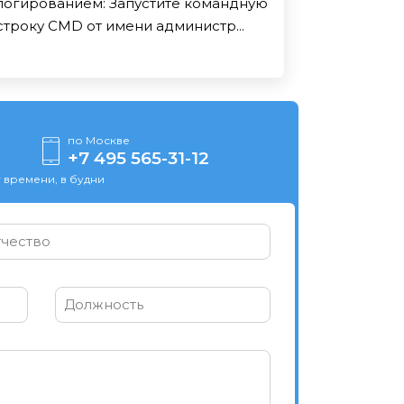
логированием: За­пус­ти­те ко­ман­дную
стро­ку CMD от име­ни ад­ми­нис­тр...
по Москве
+7 495 565-31-12
 времени, в будни
чество
Должность