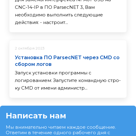
CNC-14-IP в ПО ParsecNET 3, Вам
необходимо выполнить следующие
действия: - настроит...
2 октября 2023
Установка ПО ParsecNET через CMD со
сбором логов
Запуск установки программы с
логированием: За­пус­ти­те ко­ман­дную стро­
ку CMD от име­ни ад­ми­нис­тр...
Написать нам
Мы внимательно читаем каждое сообщение.
Ответим в течение одного рабочего дня с