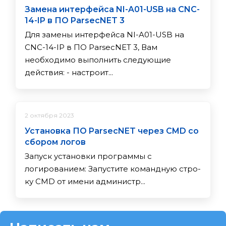
Замена интерфейса NI-A01-USB на CNC-
14-IP в ПО ParsecNET 3
Для замены интерфейса NI-A01-USB на
CNC-14-IP в ПО ParsecNET 3, Вам
необходимо выполнить следующие
действия: - настроит...
2 октября 2023
Установка ПО ParsecNET через CMD со
сбором логов
Запуск установки программы с
логированием: За­пус­ти­те ко­ман­дную стро­
ку CMD от име­ни ад­ми­нис­тр...