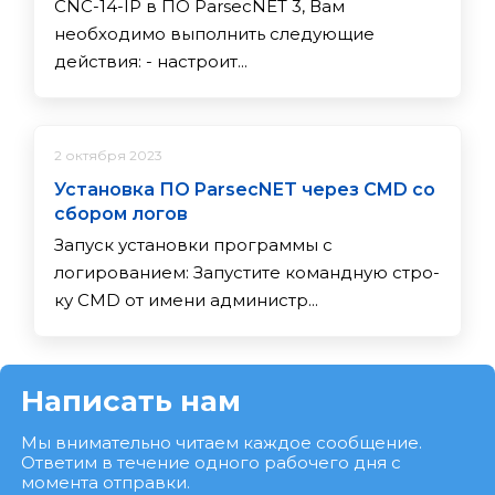
CNC-14-IP в ПО ParsecNET 3, Вам
необходимо выполнить следующие
действия: - настроит...
2 октября 2023
Установка ПО ParsecNET через CMD со
сбором логов
Запуск установки программы с
логированием: За­пус­ти­те ко­ман­дную стро­
ку CMD от име­ни ад­ми­нис­тр...
Написать нам
Мы внимательно читаем каждое сообщение.
Ответим в течение одного рабочего дня с
момента отправки.