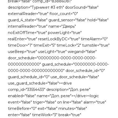
break="false" comp_id="83886081"
description="Турникет #3 eth" doorSound="false"
externalReader="true" floor_count="0"
guard_4_state="false" guard_sensor="false" hold="false"
internalReader="true" name="Дверь"
noExitOffTime="true" powerLight="true"
realEnter="true" resetLockByDC="true" timeAlarm="0"
timeDoor="1" timeExit="5" timeLock="2" turnstile="true"
useBeep="true" useLight="true" wiegand="false"
door_schedule="00000000-0000-0000-0000-
000000000000" guard_schedule="00000000-0000-
0000-0000-000000000000" door_schedule_id="0"
guard_schedule_id="0" use_door_schedule="false"
use_guard_schedule="false"><drive
comp_id="33554433" description="Доп. реле"
enabled="false" name="Доп. реле"></drive><logic
event="false" triger="false" on line="false" alarm="true"
timeBefore="0" exit="false" minutes="false"
enter="false" timeWork="3" break="true"