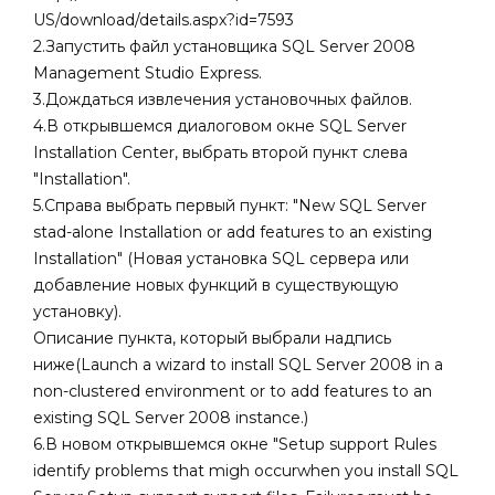
US/download/details.aspx?id=7593
2.Запустить файл установщика SQL Server 2008
Management Studio Express.
3.Дождаться извлечения установочных файлов.
4.В открывшемся диалоговом окне SQL Server
Installation Center, выбрать второй пункт слева
"Installation".
5.Справа выбрать первый пункт: "New SQL Server
stad-alone Installation or add features to an existing
Installation" (Новая установка SQL сервера или
добавление новых функций в существующую
установку).
Описание пункта, который выбрали надпись
ниже(Launch a wizard to install SQL Server 2008 in a
non-clustered environment or to add features to an
existing SQL Server 2008 instance.)
6.В новом открывшемся окне "
Setup support Rules
identify problems that migh occurwhen you install SQL