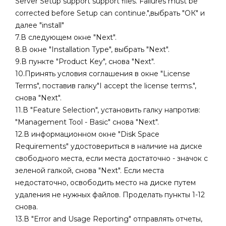
Server Setup support support files. Failures must be
corrected before Setup can continue.
",выбрать "ОК" и
далее "install"
7.В следующем окне "Next".
8.В окне "Installation Type", выбрать "Next".
9.В пункте "Product Key", снова "Next".
10.Принять условия соглашения в окне "License
Terms", поставив галку"I accept the license terms.",
снова "Next".
11.В "Feature Selection", установить галку напротив:
"Management Tool - Basic" снова "Next".
12.В информационном окне "Disk Space
Requirements" удостовериться в наличие на диске
свободного места, если места достаточно - значок с
зеленой галкой, снова "Next". Если места
недостаточно, освободить место на диске путем
удаления не нужных файлов. Проделать пункты 1-12
снова.
13.В "Error and Usage Reporting" отправлять отчеты,