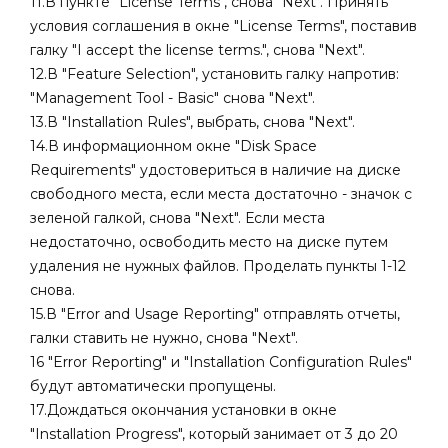
11.В пункте "License Terms", снова "Next". Принять
условия соглашения в окне "License Terms", поставив
галку "I accept the license terms.", снова "Next".
12.В "Feature Selection", установить галку напротив:
"Management Tool - Basic" снова "Next".
13.В "Installation Rules", выбрать
, снова "Next".
14.В информационном окне "Disk Space
Requirements" удостовериться в наличие на диске
свободного места, если места достаточно - значок с
зеленой галкой, снова "Next". Если места
недостаточно, освободить место на диске путем
удаления не нужных файлов. Проделать пункты 1-12
снова.
15.В "Error and Usage Reporting" отправлять отчеты,
галки ставить не нужно, снова "Next".
16 "Error Reporting" и "Installation Configuration Rules"
будут автоматически пропущены.
17.Дождаться окончания установки в окне
"Installation Progress", который занимает от 3 до 20