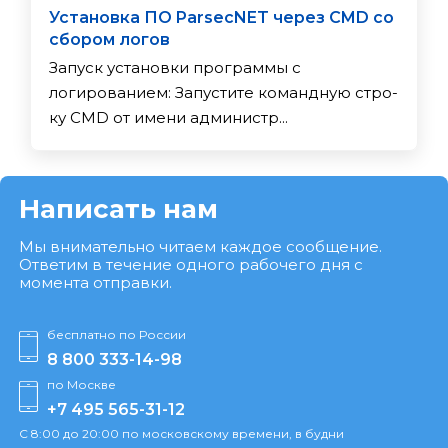
Установка ПО ParsecNET через CMD со
сбором логов
Запуск установки программы с
логированием: За­пус­ти­те ко­ман­дную стро­
ку CMD от име­ни ад­ми­нис­тр...
Написать нам
Мы внимательно читаем каждое сообщение.
Ответим в течение одного рабочего дня с
момента отправки.
бесплатно по России
8 800 333-14-98
по Москве
+7 495 565-31-12
С 8:00 до 20:00 по московскому времени, в будни