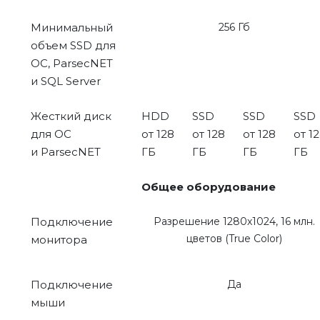
Минимальный
256 Гб
объем SSD для
ОС, ParsecNET
и SQL Server
Жесткий диск
HDD
SSD
SSD
SSD
для ОС
от 128
от 128
от 128
от 1
и ParsecNET
ГБ
ГБ
ГБ
ГБ
Общее оборудование
Подключение
Разрешение 1280х1024, 16 млн.
цветов (True Color)
монитора
Подключение
Да
мыши