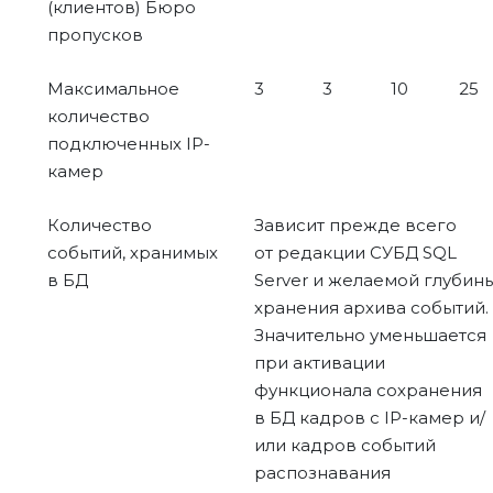
(клиентов) Бюро
пропусков
Максимальное
3
3
10
25
количество
подключенных IP-
камер
Количество
Зависит прежде всего
событий, хранимых
от редакции СУБД SQL
в БД
Server и желаемой глубин
хранения архива событий.
Значительно уменьшается
при активации
функционала сохранения
в БД кадров с IP-камер и/
или кадров событий
распознавания