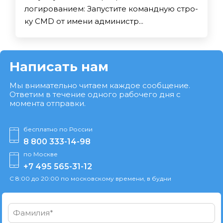
логированием: За­пус­ти­те ко­ман­дную стро­
ку CMD от име­ни ад­ми­нис­тр...
Написать нам
Мы внимательно читаем каждое сообщение.
Ответим в течение одного рабочего дня с
момента отправки.
бесплатно по России
8 800 333-14-98
по Москве
+7 495 565-31-12
С 8:00 до 20:00 по московскому времени, в будни
Фамилия*