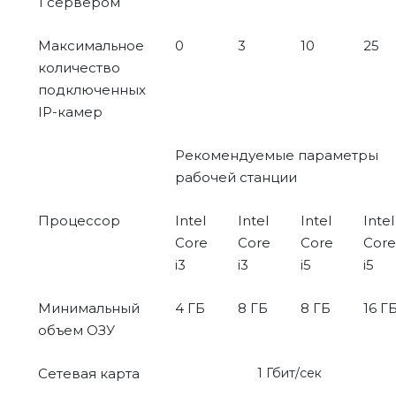
1 сервером
Максимальное
0
3
10
25
количество
подключенных
IP-камер
Рекомендуемые параметры
рабочей станции
Процессор
Intel
Intel
Intel
Intel
Core
Core
Core
Core
i3
i3
i5
i5
Минимальный
4 ГБ
8 ГБ
8 ГБ
16 Г
объем ОЗУ
Сетевая карта
1 Гбит/сек