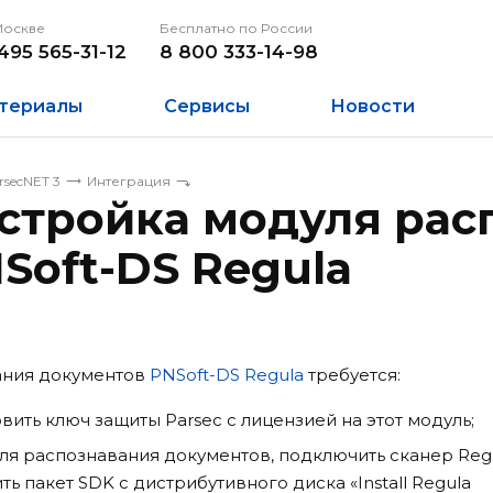
Москве
Бесплатно по России
495 565-31-12
8 800 333-14-98
териалы
Сервисы
Новости
rsecNET 3
Интеграция
астройка модуля рас
Soft-DS Regula
ания документов
PNSoft-DS Regula
требуется:
вить ключ защиты Parsec с лицензией на этот модуль;
для распознавания документов, подключить сканер Reg
ть пакет SDK с дистрибутивного диска «Install Regula