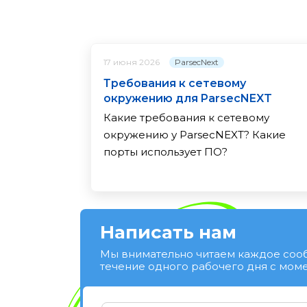
ParsecNext
17 июня 2026
Требования к сетевому
окружению для ParsecNEXT
Какие требования к сетевому
окружению у ParsecNEXT? Какие
порты использует ПО?
Написать нам
Мы внимательно читаем каждое соо
течение одного рабочего дня с моме