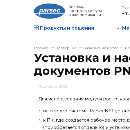
Системы
По 
контроля доступа
+7 
и идентификации
Продукты и решения
Ма
Главная
Поддержка
База знаний Parsec
Pa
Установка и н
документов PN
13 декабря 2021
Для использования модуля распознав
на сервер системы ParsecNET устано
к ПК, где создается рабочее место 
(приобретается отдельно) и установи