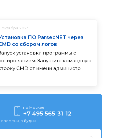
2 октября 2023
Установка ПО ParsecNET через
CMD со сбором логов
Запуск установки программы с
логированием: За­пус­ти­те ко­ман­дную
стро­ку CMD от име­ни ад­ми­нис­тр...
по Москве
+7 495 565-31-12
 времени, в будни