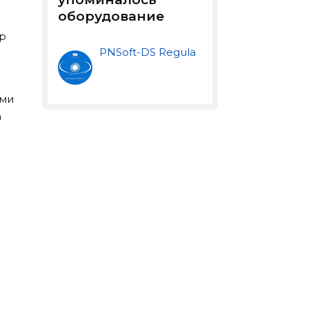
оборудование
ор
PNSoft-DS Regula
ыми
а