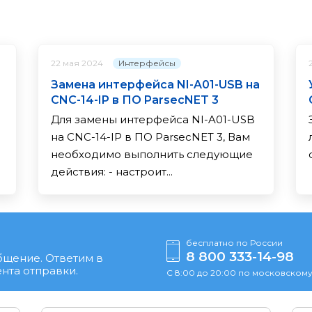
Интерфейсы
22 мая 2024
Замена интерфейса NI-A01-USB на
CNC-14-IP в ПО ParsecNET 3
Для замены интерфейса NI-A01-USB
на CNC-14-IP в ПО ParsecNET 3, Вам
необходимо выполнить следующие
действия: - настроит...
бесплатно по России
8 800 333-14-98
бщение. Ответим в
нта отправки.
С 8:00 до 20:00 по московскому