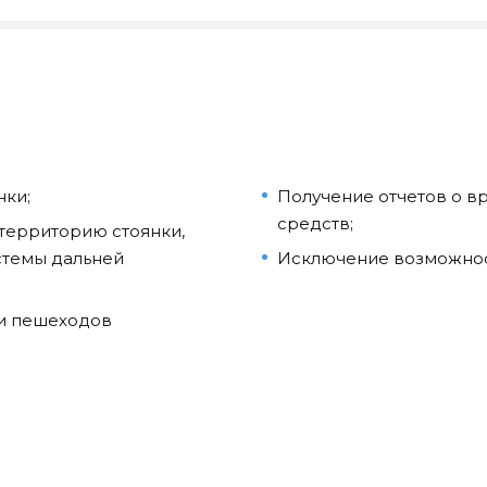
нки;
Получение отчетов о в
средств;
территорию стоянки,
стемы дальней
Исключение возможност
и пешеходов