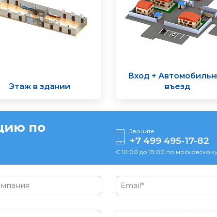
Вход + Автомобиль
Этаж в здании
въезд
цию по
Звоните
+7 499 495-17-82
С 10:00 до 18:00 по московскому
мпания
Email*