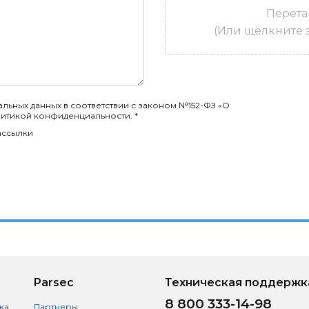
Перета
(Или щёлкните з
льных данных в соответствии с законом №152-ФЗ «О
литикой конфиденциальности. *
ассылки
Parsec
Техническая поддержк
8 800 333-14-98
ка
Партнеры