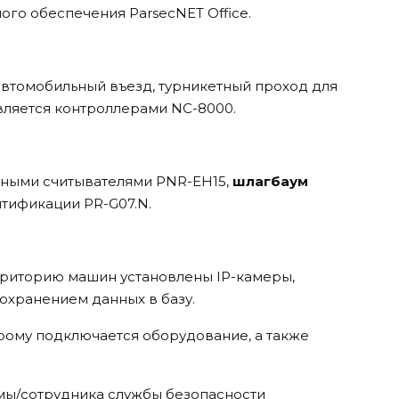
ого обеспечения ParsecNET Office.
автомобильный въезд, турникетный проход для
вляется контроллерами NC-8000.
ными считывателями PNR-EH15,
шлагбаум
тификации PR-G07.N.
риторию машин установлены IP-камеры,
охранением данных в базу.
орому подключается оборудование, а также
мы/сотрудника службы безопасности