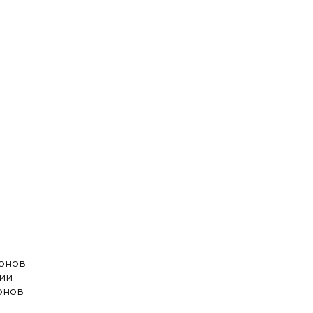
онов
ии
онов