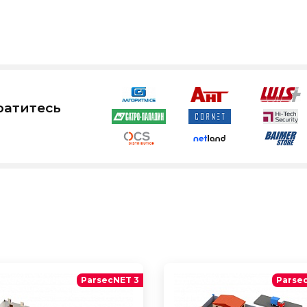
ратитесь
ParsecNET 3
Parse