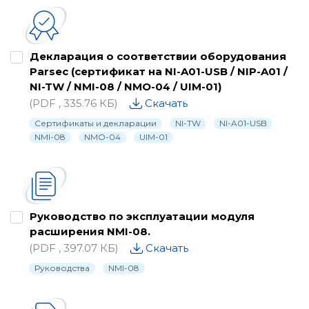
Каталог
Паспорта
Декларация о соответствии оборудования
Parsec (сертификат на NI-A01-USB / NIP-A01 /
Письма о снятии с производства
NI-TW / NMI-08 / NMO-04 / UIM-01)
Программное обеспечение
(PDF , 335.76 КБ)
Скачать
Сертификаты и декларации
NI-TW
NI-A01-USB
Проектные материалы
NMI-08
NMO-04
UIM-01
Рекламные материалы
Руководства
Сертификаты и декларации
Руководство по эксплуатации модуля
Схемы подключения
расширения NMI-08.
(PDF , 397.07 КБ)
Скачать
Утилиты, драйвера и библиотеки
Руководства
NMI-08