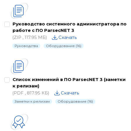
Каталог
Паспорта
Руководство системного администратора по
работе с ПО ParsecNET 3
Письма о снятии с производства
(ZIP , 117.95 МБ)
Скачать
Программное обеспечение
Руководства
Оборудование (16)
Проектные материалы
Рекламные материалы
Руководства
Список изменений в ПО ParsecNET 3 (заметки
к релизам)
Сертификаты и декларации
(PDF , 817.95 КБ)
Скачать
Схемы подключения
Заметки к релизам
Оборудование (16)
Утилиты, драйвера и библиотеки