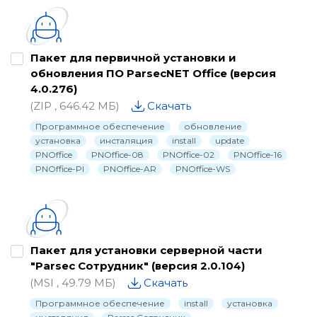
Каталог
Паспорта
Пакет для первичной установки и
обновления ПО ParsecNET Office (версия
Письма о снятии с производства
4.0.276)
Программное обеспечение
(ZIP , 646.42 МБ)
Скачать
Программное обеспечение
обновление
Проектные материалы
установка
инсталяция
install
update
Рекламные материалы
PNOffice
PNOffice-08
PNOffice-02
PNOffice-16
PNOffice-PI
PNOffice-AR
PNOffice-WS
Руководства
Сертификаты и декларации
Схемы подключения
Пакет для установки серверной части
Утилиты, драйвера и библиотеки
"Parsec Сотрудник" (версия 2.0.104)
(MSI , 49.79 МБ)
Скачать
Программное обеспечение
install
установка