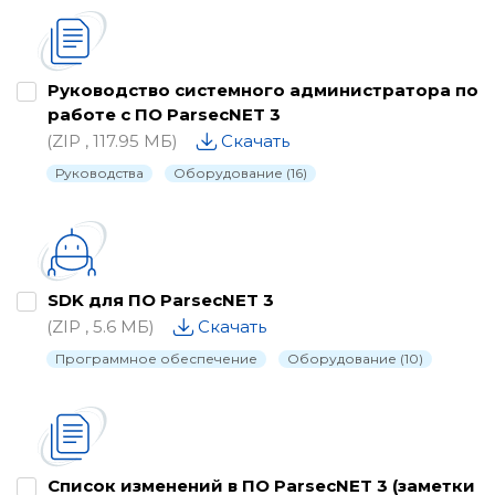
Каталог
Паспорта
Руководство системного администратора по
работе с ПО ParsecNET 3
Письма о снятии с производства
(ZIP , 117.95 МБ)
Скачать
Программное обеспечение
Руководства
Оборудование (16)
Проектные материалы
Рекламные материалы
Руководства
SDK для ПО ParsecNET 3
Сертификаты и декларации
(ZIP , 5.6 МБ)
Скачать
Программное обеспечение
Оборудование (10)
Схемы подключения
Утилиты, драйвера и библиотеки
Список изменений в ПО ParsecNET 3 (заметки