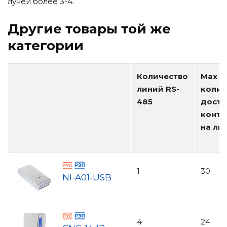
лучей более 3-4.
Другие товары той же
категории
Количество
Мах
линий RS-
колич
485
досту
контр
на ли
1
30
NI-A01-USB
4
24