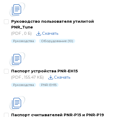
Каталог
Паспорта
Руководство пользователя утилитой
PNR_Tune
Письма о снятии с производства
(PDF , 0 Б)
Скачать
Программное обеспечение
Руководства
Оборудование (10)
Проектные материалы
Рекламные материалы
Руководства
Паспорт устройства PNR-EH15
Сертификаты и декларации
(PDF , 155.47 КБ)
Скачать
Руководства
PNR-EH15
Схемы подключения
Утилиты, драйвера и библиотеки
Паспорт считывателей PNR-P15 и PNR-P19