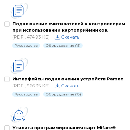
Каталог
Паспорта
Подключение считывателей к контроллерам
при использовании картоприёмников.
Письма о снятии с производства
(PDF , 474.93 КБ)
Скачать
Программное обеспечение
Руководства
Оборудование (15)
Проектные материалы
Рекламные материалы
Руководства
Интерфейсы подключения устройств Parsec
Сертификаты и декларации
(PDF , 966.35 КБ)
Скачать
Руководства
Оборудование (18)
Схемы подключения
Утилиты, драйвера и библиотеки
Утилита программирования карт Mifare®