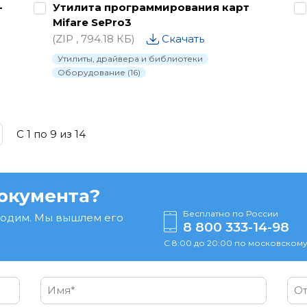
-
Утилита программирования карт
Mifare SePro3
(ZIP , 794.18 КБ)
Скачать
Утилиты, драйвера и библиотеки
Оборудование (16)
C 1 по
9
из
14
окумента?
Бесплатно по России
ходим. Мы вышлем его
8 800 333-14-98
С 8:00 до 20:00 по московскому
Имя*
От