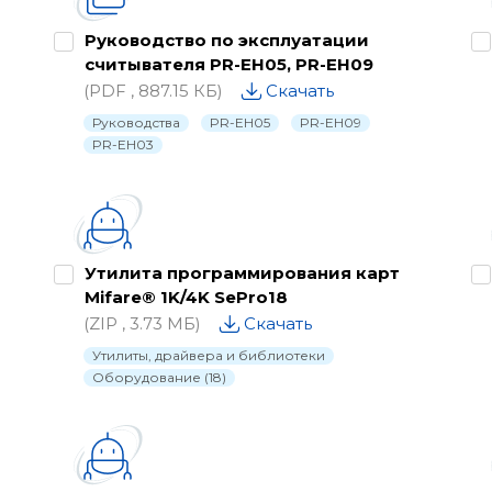
Каталог
Руководство по эксплуатации
считывателя PR-EH05, PR-EH09
Паспорта
(PDF , 887.15 КБ)
Скачать
Письма о снятии с
Руководства
PR-EH05
PR-EH09
PR-EH03
производства
Программное обеспече
Проектные материалы
Утилита программирования карт
Рекламные материалы
Mifare® 1K/4K SePro18
Руководства
(ZIP , 3.73 МБ)
Скачать
Утилиты, драйвера и библиотеки
Сертификаты и деклара
Оборудование (18)
Схемы подключения
Утилиты, драйвера и
библиотеки