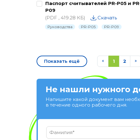
Паспорт считывателей PR-P05 и PR
P09
(PDF , 419.28 КБ)
Скачать
Руководства
PR-P05
PR-P09
Показать ещё
1
2
Не нашли нужного д
Напишите какой документ вам необ
в течение одного рабочего дня.
Фамилия*