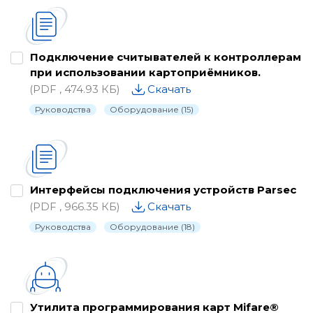
Каталог
Паспорта
Подключение считывателей к контроллерам
при использовании картоприёмников.
Письма о снятии с производства
(PDF , 474.93 КБ)
Скачать
Программное обеспечение
Руководства
Оборудование (15)
Проектные материалы
Рекламные материалы
Руководства
Интерфейсы подключения устройств Parsec
Сертификаты и декларации
(PDF , 966.35 КБ)
Скачать
Руководства
Оборудование (18)
Схемы подключения
Утилиты, драйвера и библиотеки
Утилита программирования карт Mifare®