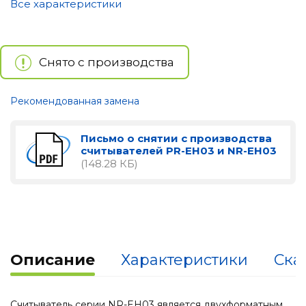
Все характеристики
Снято с производства
Рекомендованная замена
Письмо о снятии с производства
считывателей PR-EH03 и NR-EH03
(148.28 КБ)
Описание
Характеристики
Ска
Считыватель серии NR-EH03 является двухформатным,