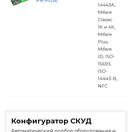
PR-P03E
14443A,
Mifare
Classic
1К и 4К,
Mifare
Plus,
Mifare
ID, ISO-
15693,
ISO-
14443-B,
NFC
Конфигуратор СКУД
Автоматический подбор оборудования и