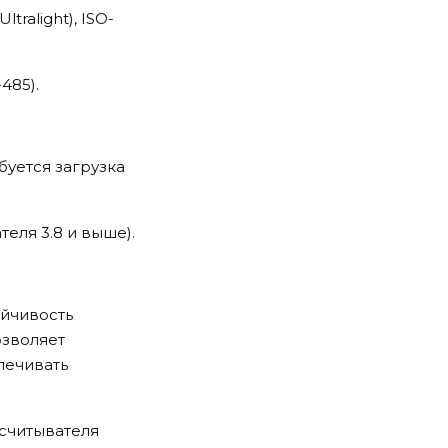
tralight), ISO-
485).
буется загрузка
еля 3.8 и выше).
ойчивость
озволяет
печивать
считывателя