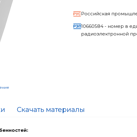
Российская промышле
10660584 - номер в е
радиоэлектронной пр
ение
ки
Скачать материалы
бенностей: