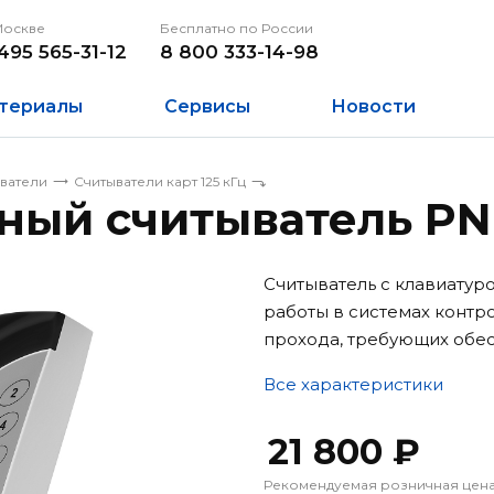
Москве
Бесплатно по России
495 565-31-12
8 800 333-14-98
териалы
Сервисы
Новости
ыватели
Считыватели карт 125 кГц
ный считыватель PN
Считыватель с клавиатур
работы в системах контро
прохода, требующих обе
Все характеристики
21 800 ₽
Рекомендуемая розничная цен