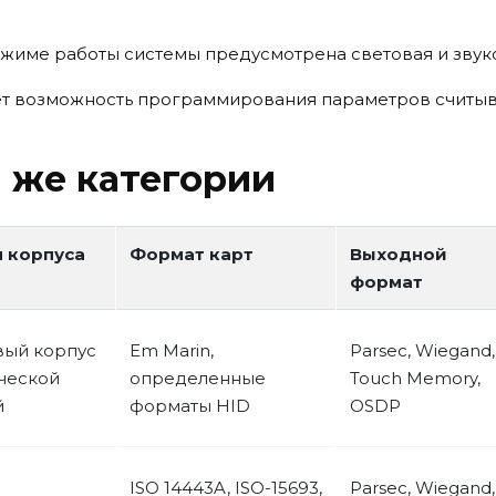
жиме работы системы предусмотрена световая и звук
т возможность программирования параметров считыв
 же категории
 корпуса
Формат карт
Выходной
формат
вый корпус
Em Marin,
Parsec, Wiegand,
ческой
определенные
Touch Memory,
й
форматы HID
OSDP
ISO 14443A, ISO-15693,
Parsec, Wiegand,