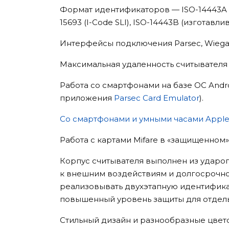
Формат идентификаторов — ISO-14443A (Mifare
15693 (I-Code SLI), ISO-14443B (изготавли
Интерфейсы подключения Parsec, Wiegan
Максимальная удаленность считывателя 
Работа со смартфонами на базе ОС Andr
приложения
Parsec Card Emulator
).
Со смартфонами и умными часами Apple
Работа с картами Mifare в «защищенном
Корпус считывателя выполнен из ударо
к внешним воздействиям и долгосрочнос
реализовывать двухэтапную идентифика
повышенный уровень защиты для отдел
Стильный дизайн и разнообразные цвет