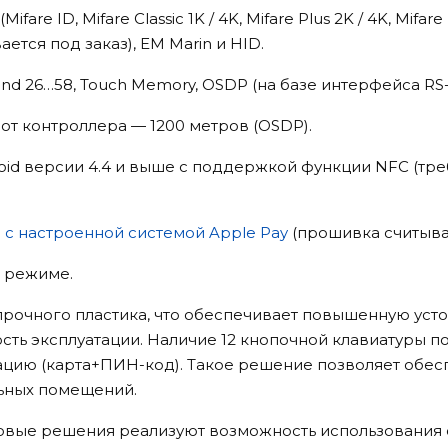
 ID, Mifare Classiс 1K / 4K, Mifare Plus 2K / 4K, Mifare Ul
вается под заказ), EM Marin и HID.
d 26…58, Touch Memory, OSDP (на базе интерфейса RS-
от контроллера — 1200 метров (OSDP).
oid версии 4.4 и выше с поддержкой функции NFC (тре
 с настроенной системой Apple Pay
(прошивка считыват
» режиме.
прочного пластика, что обеспечивает повышенную уст
ть эксплуатации. Наличие 12 кнопочной клавиатуры п
цию (карта+ПИН-код). Такое решение позволяет обес
ьных помещений.
овые решения реализуют возможность использования 