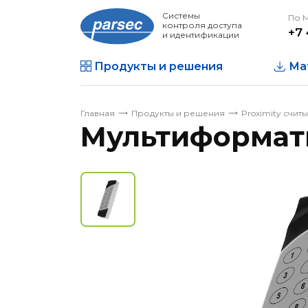
Системы
По 
контроля доступа
+7 
и идентификации
Продукты и решения
Ма
Главная
Продукты и решения
Proximity счит
Мультиформат